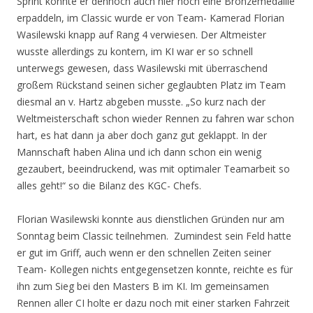
Sprint konnte er dennoch auch hier noch eine Bronzemedaille
erpaddeln, im Classic wurde er von Team- Kamerad Florian
Wasilewski knapp auf Rang 4 verwiesen. Der Altmeister
wusste allerdings zu kontern, im KI war er so schnell
unterwegs gewesen, dass Wasilewski mit überraschend
großem Rückstand seinen sicher geglaubten Platz im Team
diesmal an v. Hartz abgeben musste. „So kurz nach der
Weltmeisterschaft schon wieder Rennen zu fahren war schon
hart, es hat dann ja aber doch ganz gut geklappt. In der
Mannschaft haben Alina und ich dann schon ein wenig
gezaubert, beeindruckend, was mit optimaler Teamarbeit so
alles geht!“ so die Bilanz des KGC- Chefs.
Florian Wasilewski konnte aus dienstlichen Gründen nur am
Sonntag beim Classic teilnehmen. Zumindest sein Feld hatte
er gut im Griff, auch wenn er den schnellen Zeiten seiner
Team- Kollegen nichts entgegensetzen konnte, reichte es für
ihn zum Sieg bei den Masters B im KI. Im gemeinsamen
Rennen aller CI holte er dazu noch mit einer starken Fahrzeit