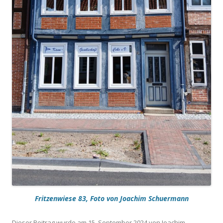
Fritzenwiese 83,
Foto von Joachim Schuermann
Dieser Beitrag wurde am
15. September 2024
von
Joachim