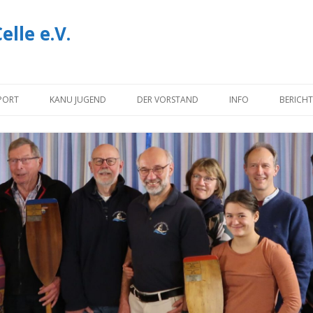
lle e.V.
Zum
Inhalt
PORT
KANU JUGEND
DER VORSTAND
INFO
BERICHT
springen
NOTIZEN
INFORMATIONEN U
DOWNLOADS
IMPRESSUM