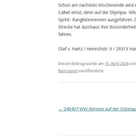
Schon am nächsten Wochenende wird es
Calliet ernst, denn auf der Olympia- W
Sprint- Ranglistenrennen ausgefahren. 
Strecke hat durchaus Ihre Besonderheite
fahren.
Olaf v. Hartz / Heinrichstr. 9 / 29313 
Dieser Beitrag wurde am
15. April 2024
vo
Rennsport
veröffentlicht.
Beitrags-
←
240407 WW-Rennen auf der Osterau
Navigation