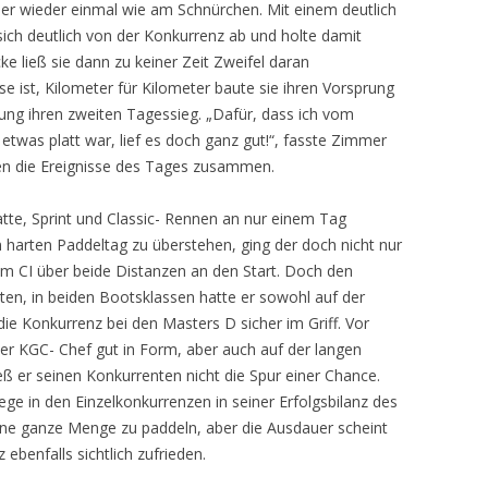
ber wieder einmal wie am Schnürchen. Mit einem deutlich
sich deutlich von der Konkurrenz ab und holte damit
ke ließ sie dann zu keiner Zeit Zweifel daran
e ist, Kilometer für Kilometer baute sie ihren Vorsprung
ung ihren zweiten Tagessieg. „Dafür, dass ich vom
etwas platt war, lief es doch ganz gut!“, fasste Zimmer
en die Ereignisse des Tages zusammen.
atte, Sprint und Classic- Rennen an nur einem Tag
n harten Paddeltag zu überstehen, ging der doch nicht nur
im CI über beide Distanzen an den Start. Doch den
lten, in beiden Bootsklassen hatte er sowohl auf der
die Konkurrenz bei den Masters D sicher im Griff. Vor
der KGC- Chef gut in Form, aber auch auf der langen
eß er seinen Konkurrenten nicht die Spur einer Chance.
e in den Einzelkonkurrenzen in seiner Erfolgsbilanz des
ine ganze Menge zu paddeln, aber die Ausdauer scheint
z ebenfalls sichtlich zufrieden.