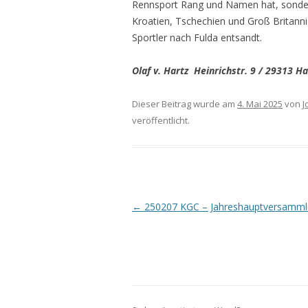
Rennsport Rang und Namen hat, sondern
Kroatien, Tschechien und Groß Britanni
Sportler nach Fulda entsandt.
Olaf v. Hartz Heinrichstr. 9 / 29313 H
Dieser Beitrag wurde am
4. Mai 2025
von
J
veröffentlicht.
Beitrags-
←
250207 KGC – Jahreshauptversamm
Navigation