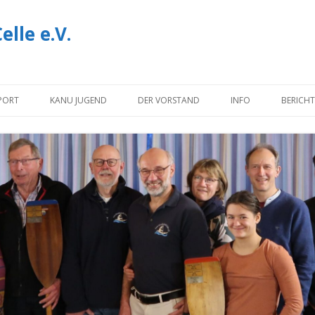
lle e.V.
Zum
Inhalt
PORT
KANU JUGEND
DER VORSTAND
INFO
BERICHT
springen
NOTIZEN
INFORMATIONEN U
DOWNLOADS
IMPRESSUM