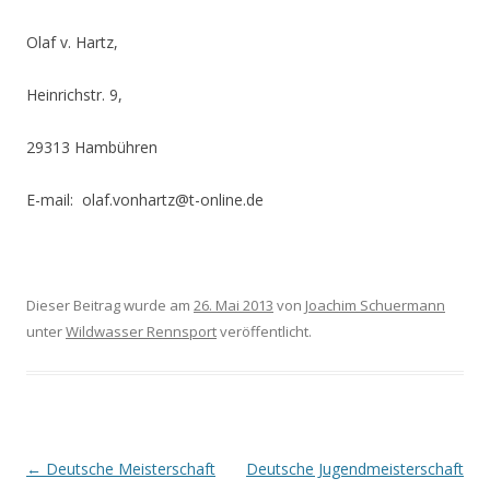
Olaf v. Hartz,
Heinrichstr. 9,
29313 Hambühren
E-mail: olaf.vonhartz@t-online.de
Dieser Beitrag wurde am
26. Mai 2013
von
Joachim Schuermann
unter
Wildwasser Rennsport
veröffentlicht.
Beitrags-
←
Deutsche Meisterschaft
Deutsche Jugendmeisterschaft