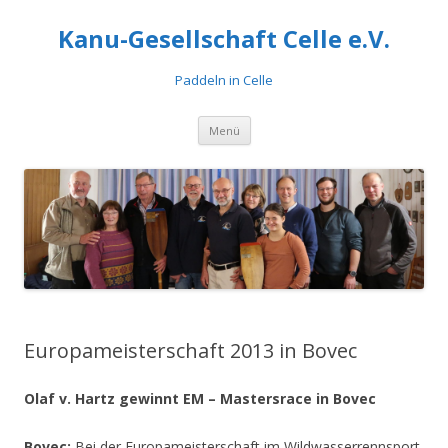
Kanu-Gesellschaft Celle e.V.
Paddeln in Celle
Zum
Menü
Inhalt
springen
Europameisterschaft 2013 in Bovec
Olaf v. Hartz gewinnt EM – Mastersrace in Bovec
Bovec:
Bei der Europameisterschaft im Wildwasserrennsport