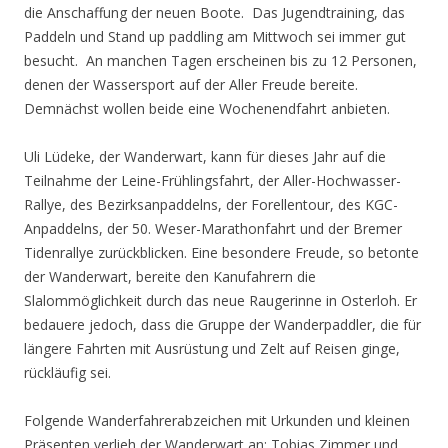
die Anschaffung der neuen Boote. Das Jugendtraining, das
Paddeln und Stand up paddling am Mittwoch sei immer gut
besucht. An manchen Tagen erscheinen bis zu 12 Personen,
denen der Wassersport auf der Aller Freude bereite.
Demnächst wollen beide eine Wochenendfahrt anbieten.
Uli Lüdeke, der Wanderwart, kann für dieses Jahr auf die
Teilnahme der Leine-Frühlingsfahrt, der Aller-Hochwasser-
Rallye, des Bezirksanpaddelns, der Forellentour, des KGC-
Anpaddelns, der 50. Weser-Marathonfahrt und der Bremer
Tidenrallye zurückblicken. Eine besondere Freude, so betonte
der Wanderwart, bereite den Kanufahrern die
Slalommöglichkeit durch das neue Raugerinne in Osterloh. Er
bedauere jedoch, dass die Gruppe der Wanderpaddler, die für
längere Fahrten mit Ausrüstung und Zelt auf Reisen ginge,
rückläufig sei.
Folgende Wanderfahrerabzeichen mit Urkunden und kleinen
Präsenten verlieh der Wanderwart an: Tobias Zimmer und