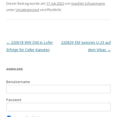
Dieser Beitrag wurde am
17. Juli 2022
von
Joachim Schuermann
unter
Uncategorized
veröffentlicht.
Beitrags-
←
220618 WW DM in Lofer
220829 EM Junioren U-23 auf
Navigation
Erfolge für Celler Kanuten
dem Vrbas
→
ANMELDEN
Benutzername
Passwort