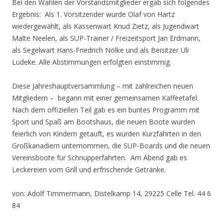
Bei den Wahlen der Vorstandsmitglieder ergab sich folgendes
Ergebnis: Als 1. Vorsitzender wurde Olaf von Hartz
wiedergewählt, als Kassenwart Knud Zietz, als Jugendwart
Malte Neelen, als SUP-Trainer / Freizeitsport Jan Erdmann,
als Segelwart Hans-Friedrich Nölke und als Beisitzer Uli
Lüdeke. Alle Abstimmungen erfolgten einstimmig.
Diese Jahreshauptversammlung – mit zahlreichen neuen
Mitgliedern – begann mit einer gemeinsamen Kaffeetafel.
Nach dem offiziellen Teil gab es ein buntes Programm mit
Sport und Spaß am Bootshaus, die neuen Boote wurden
feierlich von Kindern getauft, es wurden Kurzfahrten in den
Großkanadiern unternommen, die SUP-Boards und die neuen
Vereinsboote für Schnupperfahrten. Am Abend gab es
Leckereien vom Grill und erfrischende Getränke.
von: Adolf Timmermann, Distelkamp 14, 29225 Celle Tel. 44 6
84