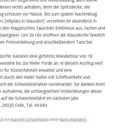
ern nichts anhaben, denn die Spritzdecke, die
g schützen vor Nässe. Bis zum späten Nachmittag
n Zeltplatz in Klausdorf, verzehren ihr Abendbrot in
 den Klapptischen, tauschen Erlebnisse aus, lachen und
 Gastgeber. Um 20 Uhr eröffnen die Klausdorfer feierlich
llen Preisverleihung und anschließendem Tanz bei
dorfer Kanuten eine geführte Wandertour von 16
ntine bis zur Kieler Förde an. ei diesem Ausflug wird
ten für Küstenfahrten erwartet und eine
t durch den Kieler Hafen mit Schiffsverkehr und
ich die Schwentinefahrer voneinander. Sie danken ihren
he Aufnahme, die umfangreichen Vorbereitungen dieser
 auf die Schwentinefahrt im nächsten Jahr.
29225 Celle, Tel. 44 684
18
von
Joachim Schuermann
unter
Kanu Wandern