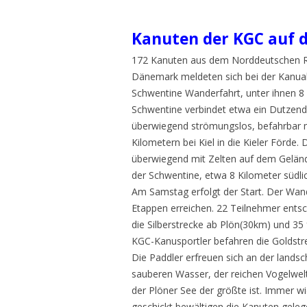
Kanuten der KGC auf 
172 Kanuten aus dem Norddeutschen R
Dänemark meldeten sich bei der Kanuab
Schwentine Wanderfahrt, unter ihnen 8 
Schwentine verbindet etwa ein Dutzend 
überwiegend strömungslos, befahrbar 
Kilometern bei Kiel in die Kieler Förde.
überwiegend mit Zelten auf dem Geländ
der Schwentine, etwa 8 Kilometer südlic
Am Samstag erfolgt der Start. Der Wand
Etappen erreichen. 22 Teilnehmer entsch
die Silberstrecke ab Plön(30km) und 35 
KGC-Kanusportler befahren die Goldstre
Die Paddler erfreuen sich an der lands
sauberen Wasser, der reichen Vogelwelt
der Plöner See der größte ist. Immer w
geschickt bewältigen die Kanuten geleg