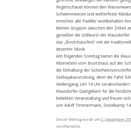
Regenschauer können den Wasserwander
Schwimmweste und wetterfeste Kleidun
erreichen alle Paddler wohlbehalten ihre
kleinen Gruppen zwischen den Zelten an
genießen die Grillwurst der Klausdorfer
das „Bootshausfest“ mit der traditione
dezenter Musik.
Am folgenden Sonntag bieten die Klaus
Kilometern vom Bootshaus auf der Schwe
die Einhaltung der Sicherheitsvorschrif
Seekajakausrüstung, denn die Fahrt führ
Wellengang. Um 14 Uhr verabschieden s
Klausdorfer Gastgebern für die herzlic
beliebten Veranstaltung und freuen sich
von Adolf Timmermann, Distelkamp 14, 
Dieser Beitrag wurde am
2. September 20
veröffentlicht.