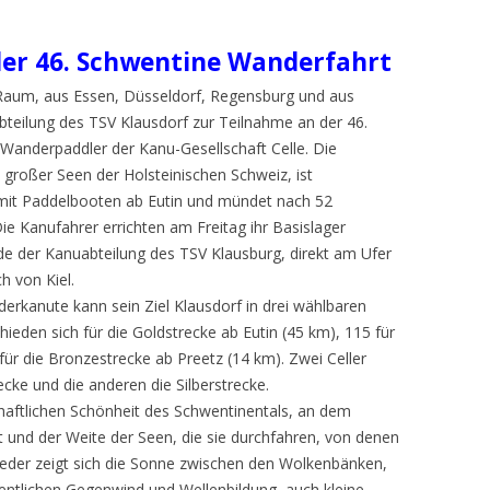
der 46. Schwentine Wanderfahrt
aum, aus Essen, Düsseldorf, Regensburg und aus
teilung des TSV Klausdorf zur Teilnahme an der 46.
Wanderpaddler der Kanu-Gesellschaft Celle. Die
großer Seen der Holsteinischen Schweiz, ist
mit Paddelbooten ab Eutin und mündet nach 52
 Die Kanufahrer errichten am Freitag ihr Basislager
e der Kanuabteilung des TSV Klausburg, direkt am Ufer
h von Kiel.
erkanute kann sein Ziel Klausdorf in drei wählbaren
ieden sich für die Goldstrecke ab Eutin (45 km), 115 für
für die Bronzestrecke ab Preetz (14 km). Zwei Celler
cke und die anderen die Silberstrecke.
chaftlichen Schönheit des Schwentinentals, an dem
 und der Weite der Seen, die sie durchfahren, von denen
ieder zeigt sich die Sonne zwischen den Wolkenbänken,
entlichen Gegenwind und Wellenbildung, auch kleine