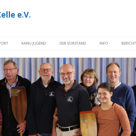
lle e.V.
Zum
Inhalt
PORT
KANU JUGEND
DER VORSTAND
INFO
BERICHT
springen
NOTIZEN
INFORMATIONEN U
DOWNLOADS
IMPRESSUM