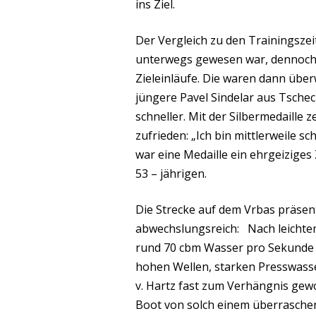
ins Ziel.
Der Vergleich zu den Trainingszeit
unterwegs gewesen war, dennoch
Zieleinläufe. Die waren dann über
jüngere Pavel Sindelar aus Tsche
schneller. Mit der Silbermedaille 
zufrieden: „Ich bin mittlerweile s
war eine Medaille ein ehrgeiziges 
53 – jährigen.
Die Strecke auf dem Vrbas präsent
abwechslungsreich: Nach leichtem
rund 70 cbm Wasser pro Sekunde i
hohen Wellen, starken Presswasse
v. Hartz fast zum Verhängnis gewo
Boot von solch einem überrasche