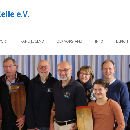
lle e.V.
Zum
Inhalt
PORT
KANU JUGEND
DER VORSTAND
INFO
BERICHT
springen
NOTIZEN
INFORMATIONEN U
DOWNLOADS
IMPRESSUM