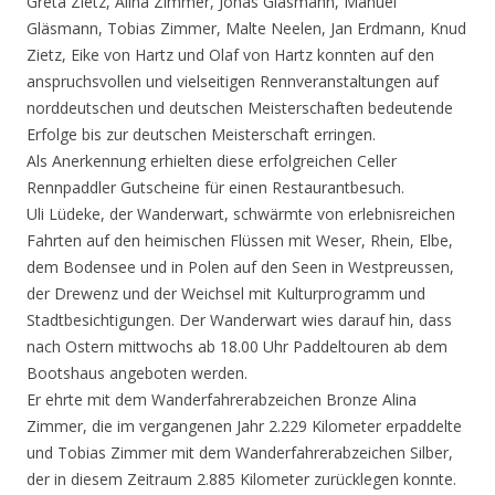
Greta Zietz, Alina Zimmer, Jonas Gläsmann, Manuel
Gläsmann, Tobias Zimmer, Malte Neelen, Jan Erdmann, Knud
Zietz, Eike von Hartz und Olaf von Hartz konnten auf den
anspruchsvollen und vielseitigen Rennveranstaltungen auf
norddeutschen und deutschen Meisterschaften bedeutende
Erfolge bis zur deutschen Meisterschaft erringen.
Als Anerkennung erhielten diese erfolgreichen Celler
Rennpaddler Gutscheine für einen Restaurantbesuch.
Uli Lüdeke, der Wanderwart, schwärmte von erlebnisreichen
Fahrten auf den heimischen Flüssen mit Weser, Rhein, Elbe,
dem Bodensee und in Polen auf den Seen in Westpreussen,
der Drewenz und der Weichsel mit Kulturprogramm und
Stadtbesichtigungen. Der Wanderwart wies darauf hin, dass
nach Ostern mittwochs ab 18.00 Uhr Paddeltouren ab dem
Bootshaus angeboten werden.
Er ehrte mit dem Wanderfahrerabzeichen Bronze Alina
Zimmer, die im vergangenen Jahr 2.229 Kilometer erpaddelte
und Tobias Zimmer mit dem Wanderfahrerabzeichen Silber,
der in diesem Zeitraum 2.885 Kilometer zurücklegen konnte.