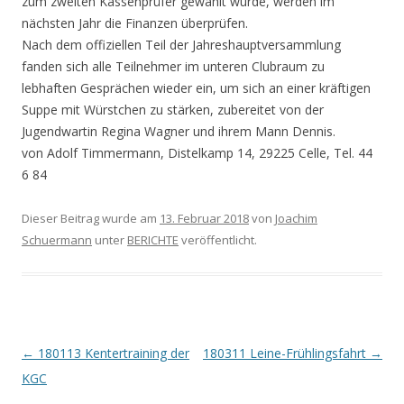
zum zweiten Kassenprüfer gewählt wurde, werden im
nächsten Jahr die Finanzen überprüfen.
Nach dem offiziellen Teil der Jahreshauptversammlung
fanden sich alle Teilnehmer im unteren Clubraum zu
lebhaften Gesprächen wieder ein, um sich an einer kräftigen
Suppe mit Würstchen zu stärken, zubereitet von der
Jugendwartin Regina Wagner und ihrem Mann Dennis.
von Adolf Timmermann, Distelkamp 14, 29225 Celle, Tel. 44
6 84
Dieser Beitrag wurde am
13. Februar 2018
von
Joachim
Schuermann
unter
BERICHTE
veröffentlicht.
Beitrags-
←
180113 Kentertraining der
180311 Leine-Frühlingsfahrt
→
Navigation
KGC