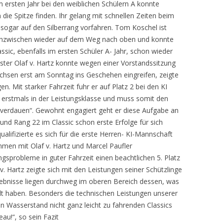
em ersten Jahr bei den weiblichen Schülern A konnte
die Spitze finden. Ihr gelang mit schnellen Zeiten beim
 sogar auf den Silberrang vorfahren. Tom Koschel ist
 inzwischen wieder auf dem Weg nach oben und konnte
ssic, ebenfalls im ersten Schüler A- Jahr, schon wieder
ister Olaf v. Hartz konnte wegen einer Vorstandssitzung
hsen erst am Sonntag ins Geschehen eingreifen, zeigte
. Mit starker Fahrzeit fuhr er auf Platz 2 bei den KI
 erstmals in der Leistungsklasse und muss somit den
„verdauen“. Gewohnt engagiert geht er diese Aufgabe an
 und Rang 22 im Classic schon erste Erfolge für sich
alifizierte es sich für die erste Herren- KI-Mannschaft
men mit Olaf v. Hartz und Marcel Paufler
gsprobleme in guter Fahrzeit einen beachtlichen 5. Platz
v. Hartz zeigte sich mit den Leistungen seiner Schützlinge
Ergebnisse liegen durchweg im oberen Bereich dessen, was
lt haben. Besonders die technischen Leistungen unserer
 Wasserstand nicht ganz leicht zu fahrenden Classics
au!“, so sein Fazit