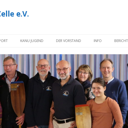
lle e.V.
Zum
Inhalt
PORT
KANU JUGEND
DER VORSTAND
INFO
BERICHT
springen
NOTIZEN
INFORMATIONEN U
DOWNLOADS
IMPRESSUM