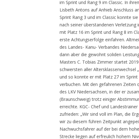
im Sprint und Rang 9 im Classic. In ihr
Lisbeth Antons auf Anhieb Anschluss an 
Sprint Rang 3 und im Classic konnte sie
nach seiner überstandenen Verletzung
mit Platz 16 im Sprint und Rang 8 im Cla
erste Achtungserfolge einfahren. Altme
des Landes- Kanu- Verbandes Niedersac
dann aber die gewohnt soliden Leistungen
Masters C. Tobias Zimmer startet 2019
schwersten aller Altersklassenwechsel 
und so konnte er mit Platz 27 im Sprint
verbuchen. Mit den gefahrenen Zeiten qu
des LKV Niedersachsen, in der er zusam
(Braunschweig) trotz einiger Abstimmun
erreichte. KGC- Chef und Landestrainer 
zufrieden: „Wir sind voll im Plan, die 
wir zu diesem führen Zeitpunkt angepei
Nachwuchsfahrer auf der bei dem hohen
Strecke liegen auf erfreulich hohem Nive