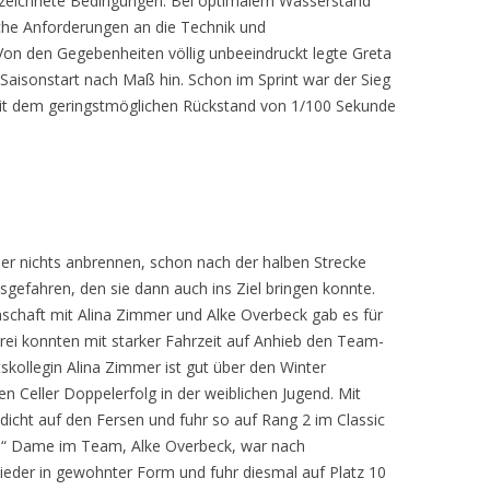
ezeichnete Bedingungen. Bei optimalem Wasserstand
iche Anforderungen an die Technik und
 Von den Gegebenheiten völlig unbeeindruckt legte Greta
 Saisonstart nach Maß hin. Schon im Sprint war der Sieg
it dem geringstmöglichen Rückstand von 1/100 Sekunde
aber nichts anbrennen, schon nach der halben Strecke
sgefahren, den sie dann auch ins Ziel bringen konnte.
chaft mit Alina Zimmer und Alke Overbeck gab es für
drei konnten mit starker Fahrzeit auf Anhieb den Team-
skollegin Alina Zimmer ist gut über den Winter
n Celler Doppelerfolg in der weiblichen Jugend. Mit
 dicht auf den Fersen und fuhr so auf Rang 2 im Classic
hte“ Dame im Team, Alke Overbeck, war nach
ieder in gewohnter Form und fuhr diesmal auf Platz 10