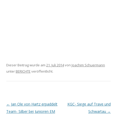
Dieser Beitrag wurde am
21. Juli 2014
von
Joachim Schuermann
unter
BERICHTE
veröffentlicht.
Beitrags-
←
Jan Ole von Hartz erpaddelt
KGC- Siege auf Trave und
Navigation
Team- Silber bei Junioren EM
Schwartau
→