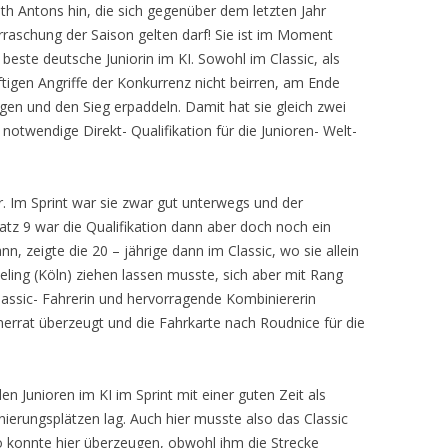
th Antons hin, die sich gegenüber dem letzten Jahr
rraschung der Saison gelten darf! Sie ist im Moment
e beste deutsche Juniorin im KI. Sowohl im Classic, als
eftigen Angriffe der Konkurrenz nicht beirren, am Ende
gen und den Sieg erpaddeln. Damit hat sie gleich zwei
e notwendige Direkt- Qualifikation für die Junioren- Welt-
 Im Sprint war sie zwar gut unterwegs und der
atz 9 war die Qualifikation dann aber doch noch ein
nn, zeigte die 20 – jährige dann im Classic, wo sie allein
ling (Köln) ziehen lassen musste, sich aber mit Rang
assic- Fahrerin und hervorragende Kombiniererin
nerrat überzeugt und die Fahrkarte nach Roudnice für die
den Junioren im KI im Sprint mit einer guten Zeit als
nierungsplätzen lag. Auch hier musste also das Classic
 konnte hier überzeugen, obwohl ihm die Strecke