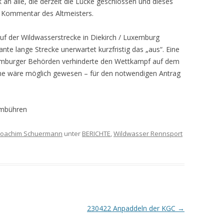
nk an alle, die derzeit die Lücke geschlossen und dieses
r Kommentar des Altmeisters.
f der Wildwasserstrecke in Diekirch / Luxemburg
ante lange Strecke unerwartet kurzfristig das „aus“. Eine
xemburger Behörden verhinderte den Wettkampf auf dem
hme wäre möglich gewesen – für den notwendigen Antrag
Hambühren
Joachim Schuermann
unter
BERICHTE
,
Wildwasser Rennsport
230422 Anpaddeln der KGC
→