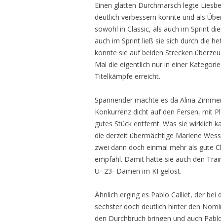
Einen glatten Durchmarsch legte Liesbe
deutlich verbessern konnte und als Übe
sowohl in Classic, als auch im Sprint di
auch im Sprint ließ sie sich durch die h
konnte sie auf beiden Strecken überzeu
Mal die eigentlich nur in einer Kategori
Titelkämpfe erreicht.
Spannender machte es da Alina Zimmer.
Konkurrenz dicht auf den Fersen, mit Pl
gutes Stück entfernt. Was sie wirklich ka
die derzeit übermächtige Marlene Wesse
zwei dann doch einmal mehr als gute Cl
empfahl. Damit hatte sie auch den Trai
U- 23- Damen im KI gelöst.
Ähnlich erging es Pablo Calliet, der bei 
sechster doch deutlich hinter den Nomi
den Durchbruch bringen und auch Pablo