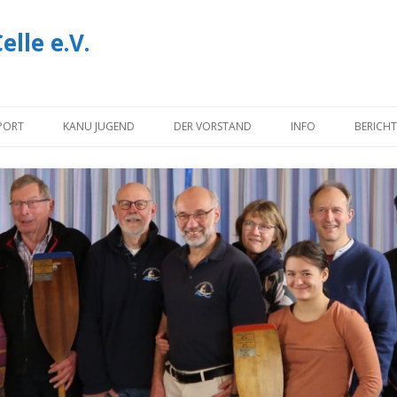
lle e.V.
Zum
Inhalt
PORT
KANU JUGEND
DER VORSTAND
INFO
BERICHT
springen
NOTIZEN
INFORMATIONEN U
DOWNLOADS
IMPRESSUM