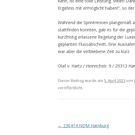
kann, ist eine tolle Leistung. Vielen Da
Ergebnis mit ermöglicht haben!“, so de
Während die Sprintrennen plangemäß au
stattfinden konnten, gab es für die gepl
kurzfristig erlassene Regelung der Lu
geplanten Flussabschnitt. Eine Ausna
war aber die verbliebene Zeit zu kurz.
Olaf v. Hartz / Heinrichstr. 9 / 29313 
Dieser Beitrag wurde am
5. April 2023
von
veröffentlicht.
Beitrags-
←
230414 NDM Hamburg
Navigation