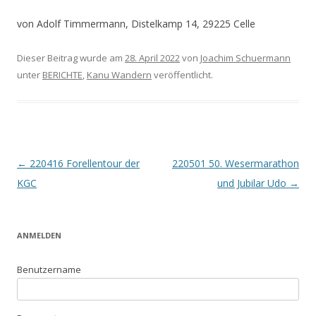
von Adolf Timmermann, Distelkamp 14, 29225 Celle
Dieser Beitrag wurde am
28. April 2022
von
Joachim Schuermann
unter
BERICHTE
,
Kanu Wandern
veröffentlicht.
Beitrags-
←
220416 Forellentour der
220501 50. Wesermarathon
Navigation
KGC
und Jubilar Udo
→
ANMELDEN
Benutzername