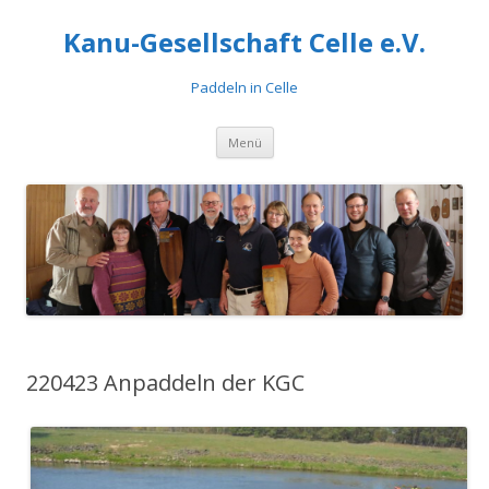
Kanu-Gesellschaft Celle e.V.
Paddeln in Celle
Zum
Menü
Inhalt
springen
220423 Anpaddeln der KGC