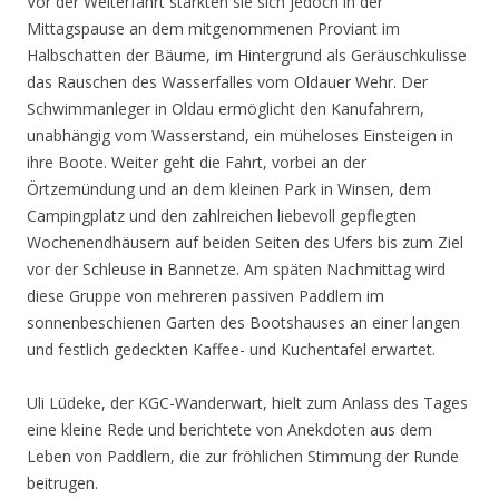
Vor der Weiterfahrt stärkten sie sich jedoch in der
Mittagspause an dem mitgenommenen Proviant im
Halbschatten der Bäume, im Hintergrund als Geräuschkulisse
das Rauschen des Wasserfalles vom Oldauer Wehr. Der
Schwimmanleger in Oldau ermöglicht den Kanufahrern,
unabhängig vom Wasserstand, ein müheloses Einsteigen in
ihre Boote. Weiter geht die Fahrt, vorbei an der
Örtzemündung und an dem kleinen Park in Winsen, dem
Campingplatz und den zahlreichen liebevoll gepflegten
Wochenendhäusern auf beiden Seiten des Ufers bis zum Ziel
vor der Schleuse in Bannetze. Am späten Nachmittag wird
diese Gruppe von mehreren passiven Paddlern im
sonnenbeschienen Garten des Bootshauses an einer langen
und festlich gedeckten Kaffee- und Kuchentafel erwartet.
Uli Lüdeke, der KGC-Wanderwart, hielt zum Anlass des Tages
eine kleine Rede und berichtete von Anekdoten aus dem
Leben von Paddlern, die zur fröhlichen Stimmung der Runde
beitrugen.