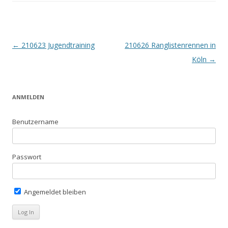
Beitrags-
←
210623 Jugendtraining
210626 Ranglistenrennen in
Navigation
Köln
→
ANMELDEN
Benutzername
Passwort
Angemeldet bleiben