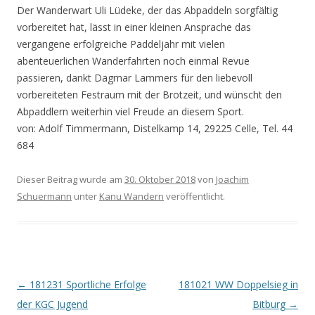
Der Wanderwart Uli Lüdeke, der das Abpaddeln sorgfältig
vorbereitet hat, lässt in einer kleinen Ansprache das
vergangene erfolgreiche Paddeljahr mit vielen
abenteuerlichen Wanderfahrten noch einmal Revue
passieren, dankt Dagmar Lammers für den liebevoll
vorbereiteten Festraum mit der Brotzeit, und wünscht den
Abpaddlern weiterhin viel Freude an diesem Sport.
von: Adolf Timmermann, Distelkamp 14, 29225 Celle, Tel. 44
684
Dieser Beitrag wurde am
30. Oktober 2018
von
Joachim
Schuermann
unter
Kanu Wandern
veröffentlicht.
Beitrags-
←
181231 Sportliche Erfolge
181021 WW Doppelsieg in
Navigation
der KGC Jugend
Bitburg
→