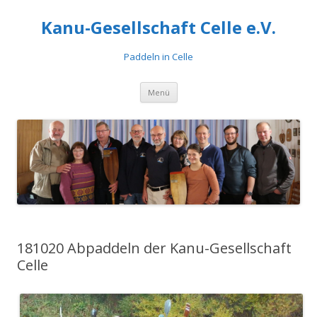
Kanu-Gesellschaft Celle e.V.
Paddeln in Celle
Zum
Menü
Inhalt
springen
181020 Abpaddeln der Kanu-Gesellschaft
Celle