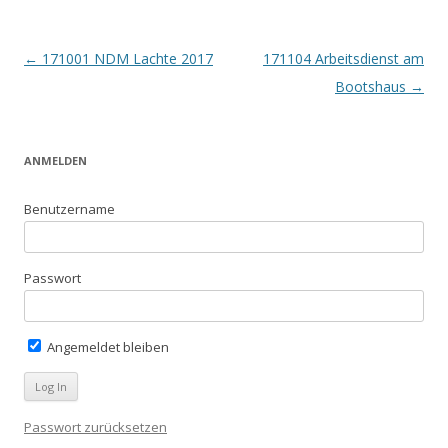
Beitrags-
←
171001 NDM Lachte 2017
171104 Arbeitsdienst am
Navigation
Bootshaus
→
ANMELDEN
Benutzername
Passwort
Angemeldet bleiben
Passwort zurücksetzen