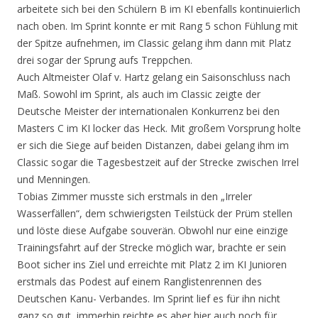
arbeitete sich bei den Schülern B im KI ebenfalls kontinuierlich
nach oben. Im Sprint konnte er mit Rang 5 schon Fühlung mit
der Spitze aufnehmen, im Classic gelang ihm dann mit Platz
drei sogar der Sprung aufs Treppchen.
Auch Altmeister Olaf v. Hartz gelang ein Saisonschluss nach
Maß. Sowohl im Sprint, als auch im Classic zeigte der
Deutsche Meister der internationalen Konkurrenz bei den
Masters C im KI locker das Heck. Mit großem Vorsprung holte
er sich die Siege auf beiden Distanzen, dabei gelang ihm im
Classic sogar die Tagesbestzeit auf der Strecke zwischen Irrel
und Menningen.
Tobias Zimmer musste sich erstmals in den „Irreler
Wasserfällen“, dem schwierigsten Teilstück der Prüm stellen
und löste diese Aufgabe souverän. Obwohl nur eine einzige
Trainingsfahrt auf der Strecke möglich war, brachte er sein
Boot sicher ins Ziel und erreichte mit Platz 2 im KI Junioren
erstmals das Podest auf einem Ranglistenrennen des
Deutschen Kanu- Verbandes. Im Sprint lief es für ihn nicht
ganz so gut, immerhin reichte es aber hier auch noch für