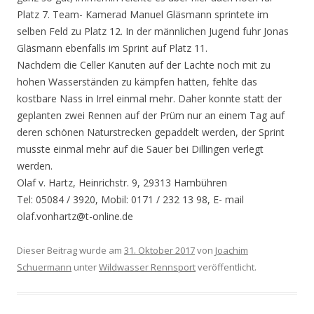
Platz 7. Team- Kamerad Manuel Gläsmann sprintete im
selben Feld zu Platz 12. In der männlichen Jugend fuhr Jonas
Gläsmann ebenfalls im Sprint auf Platz 11.
Nachdem die Celler Kanuten auf der Lachte noch mit zu
hohen Wasserständen zu kämpfen hatten, fehlte das
kostbare Nass in Irrel einmal mehr. Daher konnte statt der
geplanten zwei Rennen auf der Prüm nur an einem Tag auf
deren schönen Naturstrecken gepaddelt werden, der Sprint
musste einmal mehr auf die Sauer bei Dillingen verlegt
werden.
Olaf v. Hartz, Heinrichstr. 9, 29313 Hambühren
Tel: 05084 / 3920, Mobil: 0171 / 232 13 98, E- mail
olaf.vonhartz@t-online.de
Dieser Beitrag wurde am
31. Oktober 2017
von
Joachim
Schuermann
unter
Wildwasser Rennsport
veröffentlicht.