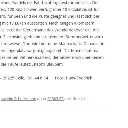
seines Paddels die Fahrtrichtung bestimmen lässt. Der
it, 120 Kilo schwer, verfügt über 10 Sitzplätze, ist für
n, für Seen und die Küste geeignet und lässt sich bei
 mit 10 Luken ausstatten. Nach einigen Kilometern
elle leitet der Steuermann das Wendemanöver ein, mit
er Geschwindigkeit und strahlendem Sommerwetter zum
tzenwiese. Dort wird der neue Mannschafts-Canadier in
en Lagerplatz sorgfältig abgelegt. Die Mannschaft ist
 des neuen Zehnerkanadiers, der bisher noch über keinen
die Taufe lautet: „Käpt’n Blaubär“.
 29225 Celle, Tel. 44 6 84 Foto: Hans-Friedrich
Joachim Schuermann
unter
BERICHTE
veröffentlicht.