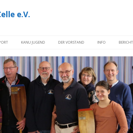
lle e.V.
Zum
Inhalt
PORT
KANU JUGEND
DER VORSTAND
INFO
BERICHT
springen
NOTIZEN
INFORMATIONEN U
DOWNLOADS
IMPRESSUM