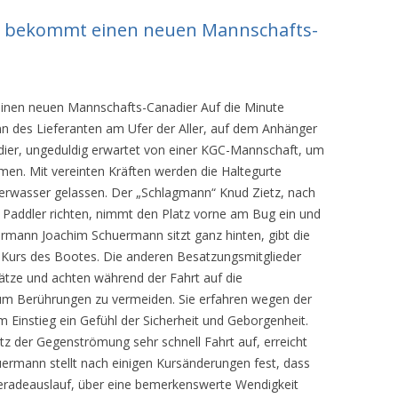
le bekommt einen neuen Mannschafts-
einen neuen Mannschafts-Canadier Auf die Minute
n des Lieferanten am Ufer der Aller, auf dem Anhänger
dier, ungeduldig erwartet von einer KGC-Mannschaft, um
hmen. Mit vereinten Kräften werden die Haltegurte
lerwasser gelassen. Der „Schlagmann“ Knud Zietz, nach
 Paddler richten, nimmt den Platz vorne am Bug ein und
uermann Joachim Schuermann sitzt ganz hinten, gibt die
Kurs des Bootes. Die anderen Besatzungsmitglieder
plätze und achten während der Fahrt auf die
um Berührungen zu vermeiden. Sie erfahren wegen der
 Einstieg ein Gefühl der Sicherheit und Geborgenheit.
 der Gegenströmung sehr schnell Fahrt auf, erreicht
ermann stellt nach einigen Kursänderungen fest, dass
eradeauslauf, über eine bemerkenswerte Wendigkeit