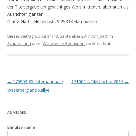
der Titelvergabe ein gewichtiges Wort mitreden, aber auch als
Ausrichter glänzen.
Olaf v. Hartz, Heinrichstr. 9 29313 Hambühren
Dieser Beitrag wurde am
13. September 2017
von
Joachim
Schuermann
unter
Wildwasser Rennsport
veröffentlicht.
Beitrags-
←
170903 35. Internationale
171001 NDM Lachte 2017
→
Navigation
Weserbergland Rallye
ANMELDEN
Benutzername