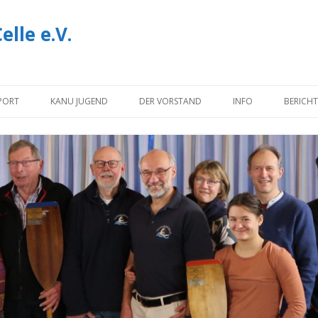
lle e.V.
Zum
Inhalt
PORT
KANU JUGEND
DER VORSTAND
INFO
BERICHT
springen
NOTIZEN
INFORMATIONEN U
DOWNLOADS
IMPRESSUM