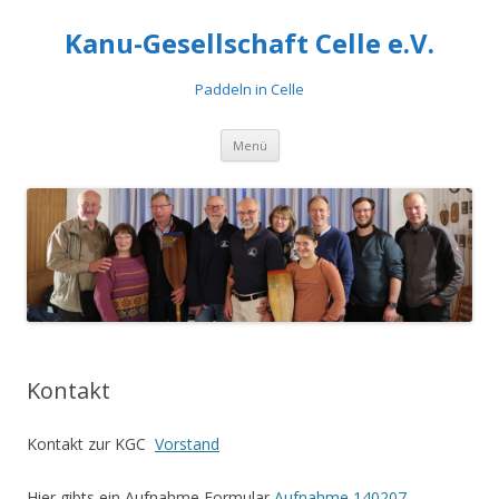
Kanu-Gesellschaft Celle e.V.
Paddeln in Celle
Zum
Menü
Inhalt
springen
Kontakt
Kontakt zur KGC
Vorstand
Hier gibts ein Aufnahme Formular
Aufnahme 140207